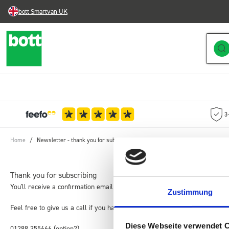
bott Smartvan UK
Skip to Content
3
Home
/
Newsletter - thank you for subscribing
Thank you for subscribing
You'll receive a confirmation email shortly. Please be sure to add us to 
Zustimmung
Feel free to give us a call if you have any questions.
Diese Webseite verwendet 
01288 355666 (option2)