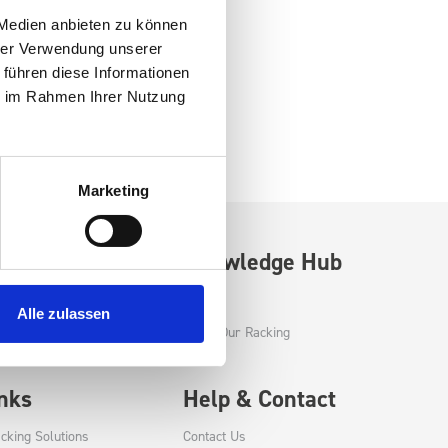
 Medien anbieten zu können
hrer Verwendung unserer
 führen diese Informationen
ie im Rahmen Ihrer Nutzung
Marketing
Knowledge Hub
ng
Blog
Alle zulassen
es
About Our Racking
inks
Help & Contact
cking Solutions
Contact Us