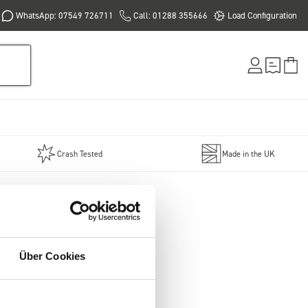
WhatsApp: 07549 726711
Call: 01288 355666
Load Configuration
Crash Tested
Made in the UK
Über Cookies