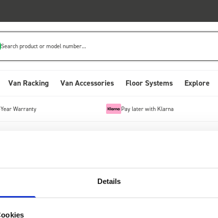
Search product or model number...
Van Racking
Van Accessories
Floor Systems
Explore
-Year Warranty
Pay later with Klarna
your email contacts so you don't miss out on any exciting updates.
Details
Cookies