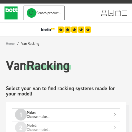
Search product...
Skip to Content
Home
/
Van Racking
Van
Racking
Select your van to find racking systems made for
your model!
Make:
1
Choose make...
Model:
2
Choose model...