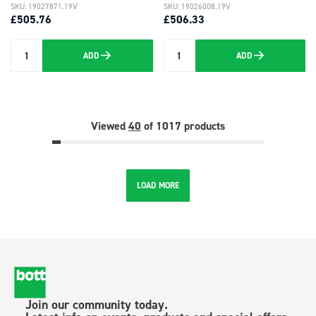
SKU: 19027871.19V
SKU: 19026008.19V
£505.76
£506.33
ADD
ADD
Quantity
Quantity
Viewed
40
of 1017 products
LOAD MORE
Join our community today.