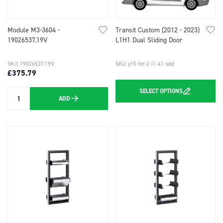
Module M3-3604 -
Transit Custom (2012 - 2023)
19026537.19V
L1H1 Dual Sliding Door
SKU: 19026537.19V
SKU: y15-for-2-l1-41-sdd
£375.79
SELECT
OPTIONS
ADD
Quantity