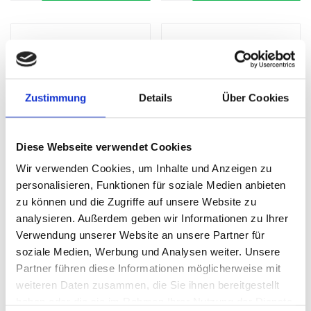
Zustimmung
Details
Über Cookies
Diese Webseite verwendet Cookies
Wir verwenden Cookies, um Inhalte und Anzeigen zu
Module M3-2104 -
Module M3-3603 -
personalisieren, Funktionen für soziale Medien anbieten
19026038.19V
19026523.19V
zu können und die Zugriffe auf unsere Website zu
analysieren. Außerdem geben wir Informationen zu Ihrer
SKU: 19026038.19V
SKU: 19026523.19V
Verwendung unserer Website an unsere Partner für
£432.01
£432.31
soziale Medien, Werbung und Analysen weiter. Unsere
Partner führen diese Informationen möglicherweise mit
ADD
ADD
Quantity
Quantity
weiteren Daten zusammen, die Sie ihnen bereitgestellt
haben oder die sie im Rahmen Ihrer Nutzung der Dienste