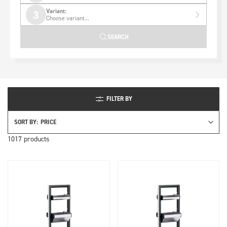
Variant:
3
Choose variant...
SEARCH
FILTER BY
SORT BY:
1017
products