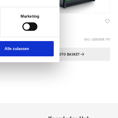
Marketing
Van Cab Organiser
£174.79
SKU: 63003098.19V
Alle zulassen
ADD
TO BASKET
Quantity