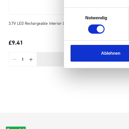
Einwilligungsauswahl
Notwendig
3.7V LED Rechargeable Interior Light
£9.41
SKU: 15806421
Ablehnen
ADD
TO BASKET
Quantity