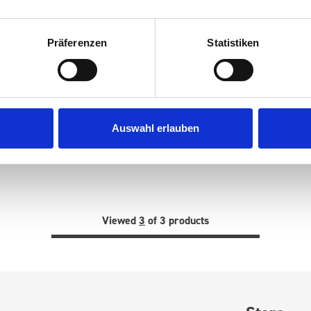
Präferenzen
Statistiken
Vice unit kit
£321.79
SKU: 19005099.19V
Auswahl erlauben
ADD
TO BASKET
Quantity
Viewed
3
of 3 products