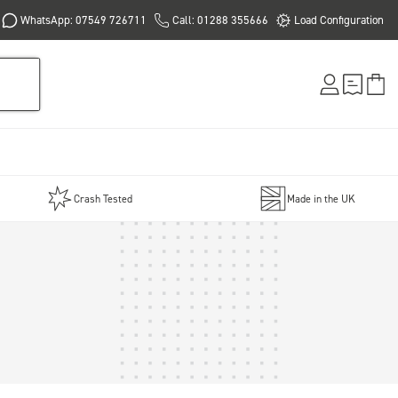
WhatsApp: 07549 726711
Call: 01288 355666
Load Configuration
Crash Tested
Made in the UK