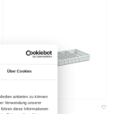
Über Cookies
 Medien anbieten zu können
hrer Verwendung unserer
754W x 260D shelf - box kit
 führen diese Informationen