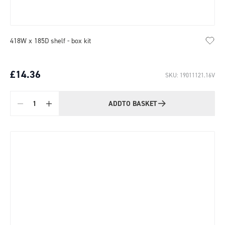
418W x 185D shelf - box kit
£14.36
SKU: 19011121.16V
ADD
TO BASKET
Quantity