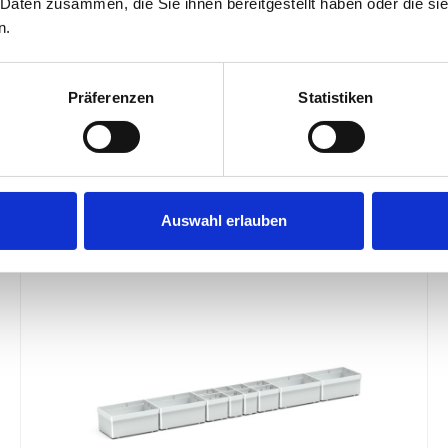
 Daten zusammen, die Sie ihnen bereitgestellt haben oder die s
n.
£30.42
SKU: 19011143.16V
Präferenzen
Statistiken
ADD
TO BASKET
Quantity
Auswahl erlauben