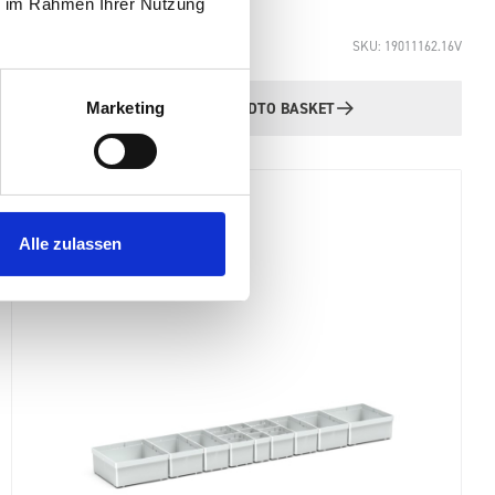
ie im Rahmen Ihrer Nutzung
£31.43
SKU: 19011162.16V
Marketing
ADD
TO BASKET
Quantity
Alle zulassen