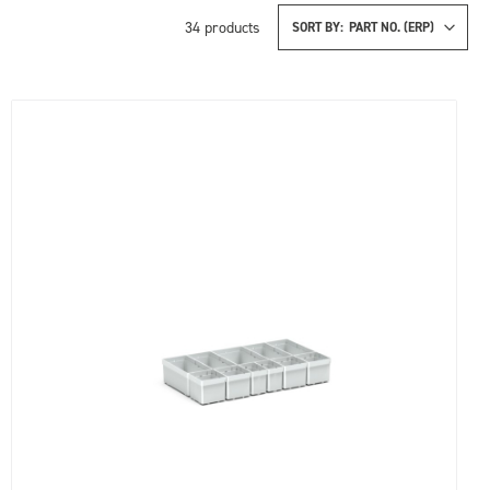
34
products
SORT BY: