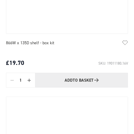
866W x 135D shelf - box kit
£19.70
SKU: 19011180.16V
ADD
TO BASKET
Quantity