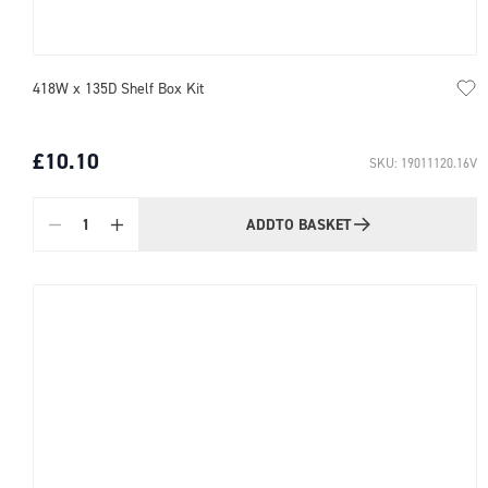
418W x 135D Shelf Box Kit
£10.10
SKU: 19011120.16V
ADD
TO BASKET
Quantity