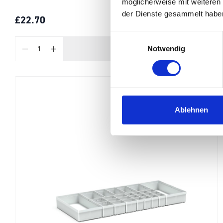
möglicherweise mit weiteren
der Dienste gesammelt habe
£22.70
SKU: 19011142.16V
Einwilligungsauswahl
Notwendig
ADD
TO BASKET
Quantity
Ablehnen