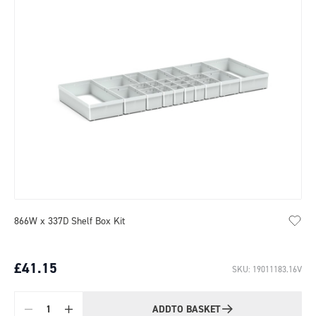
866W x 337D Shelf Box Kit
£41.15
SKU: 19011183.16V
ADD
TO BASKET
Quantity