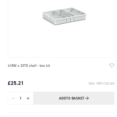
418W x 337D shelf - box kit
£25.21
SKU: 19011123.16V
ADD
TO BASKET
Quantity