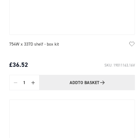
754W x 337D shelf - box kit
£36.52
SKU: 19011163.16V
ADD
TO BASKET
Quantity