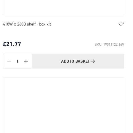
418W x 260D shelf - box kit
£21.77
SKU: 19011122.16V
ADD
TO BASKET
Quantity