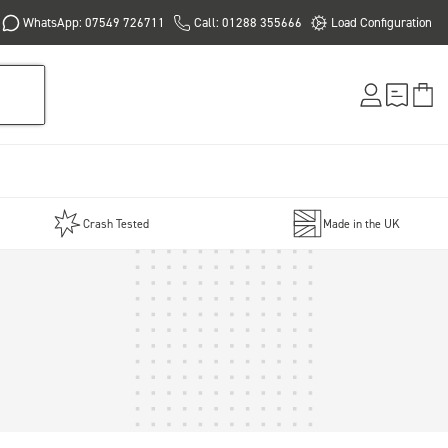
WhatsApp: 07549 726711
Call: 01288 355666
Load Configuration
Crash Tested
Made in the UK