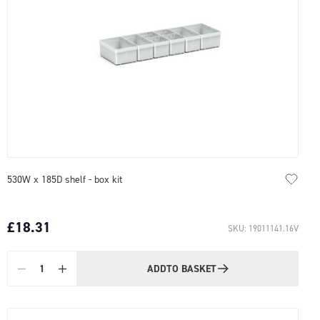
530W x 185D shelf - box kit
£18.31
SKU: 19011141.16V
ADD
TO BASKET
Quantity