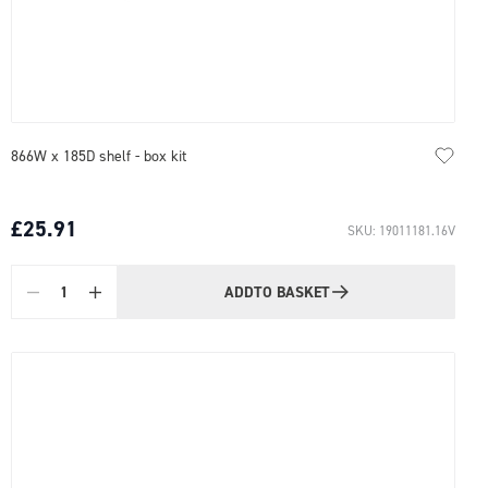
866W x 185D shelf - box kit
£25.91
SKU: 19011181.16V
ADD
TO BASKET
Quantity