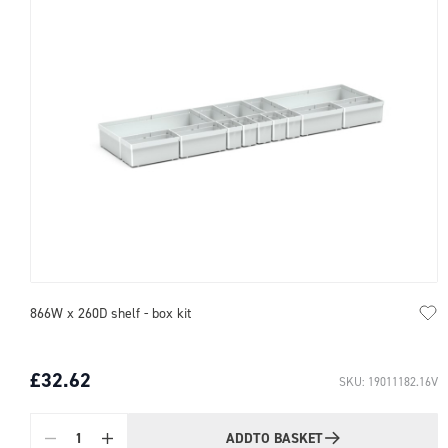
866W x 260D shelf - box kit
£32.62
SKU: 19011182.16V
ADD
TO BASKET
Quantity