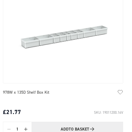
978W x 135D Shelf Box Kit
£21.77
SKU: 19011200.16V
ADD
TO BASKET
Quantity