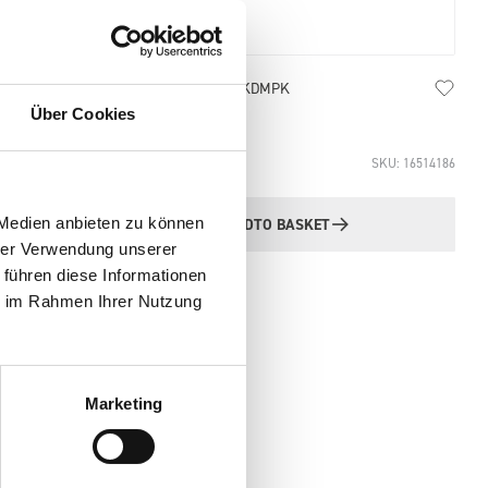
Armorgard TrekDror Mounting Kit TKDMPK
Über Cookies
£51.37
SKU: 16514186
 Medien anbieten zu können
ADD
TO BASKET
Quantity
hrer Verwendung unserer
 führen diese Informationen
ie im Rahmen Ihrer Nutzung
Marketing