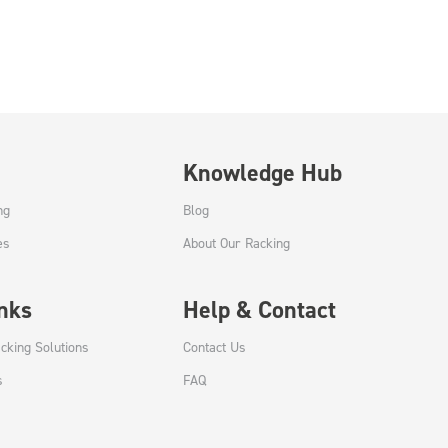
Knowledge Hub
ng
Blog
es
About Our Racking
inks
Help & Contact
cking Solutions
Contact Us
s
FAQ