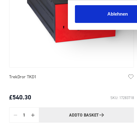
Ablehnen
TrekDror TKD1
£540.30
SKU: 17283718
ADD
TO BASKET
Quantity