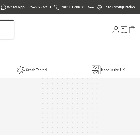
WhatsApp: 07549 726711
Call: 01288 355666
Load Configuration
Crash Tested
Made in the UK