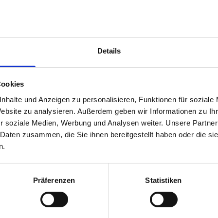
TrekDror Divider TKD1D
Details
£49.74
SKU: 16514185
Cookies
nhalte und Anzeigen zu personalisieren, Funktionen für soziale
ADD
TO BASKET
Quantity
Website zu analysieren. Außerdem geben wir Informationen zu I
r soziale Medien, Werbung und Analysen weiter. Unsere Partner
 Daten zusammen, die Sie ihnen bereitgestellt haben oder die s
n.
Präferenzen
Statistiken