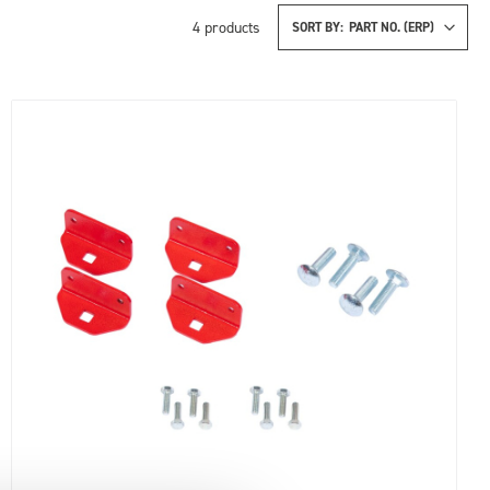
4
products
SORT BY: