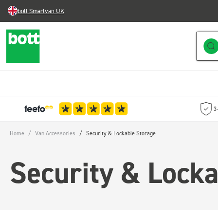
bott Smartvan UK
Skip to Content
3
Home
/
Van Accessories
/
Security & Lockable Storage
Security & Locka