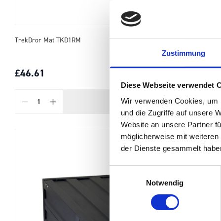
TrekDror Mat TKD1RM
Zustimmung
£46.61
SKU: 16514184
Diese Webseite verwendet 
Wir verwenden Cookies, um I
ADD
TO BASKET
Quantity
und die Zugriffe auf unsere 
Website an unsere Partner fü
möglicherweise mit weiteren
der Dienste gesammelt habe
Einwilligungsauswahl
Notwendig