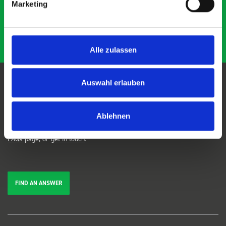
Marketing
Alle zulassen
Auswahl erlauben
FAQs
Ablehnen
We're here to help. Can't find the answer you're looking for? View our
FAQs
page, or
get in touch
.
FIND AN ANSWER