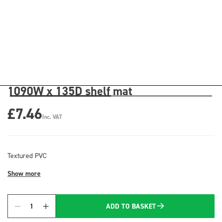
1090W x 135D shelf mat
£7.46
Inc. VAT
Textured PVC
Show more
ADD TO BASKET
Quantity