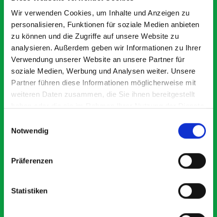
Exceptional
Wir verwenden Cookies, um Inhalte und Anzeigen zu
personalisieren, Funktionen für soziale Medien anbieten
5 OUT OF 5
zu können und die Zugriffe auf unsere Website zu
analysieren. Außerdem geben wir Informationen zu Ihrer
Verwendung unserer Website an unsere Partner für
soziale Medien, Werbung und Analysen weiter. Unsere
Partner führen diese Informationen möglicherweise mit
weiteren Daten zusammen, die Sie ihnen bereitgestellt
haben oder die sie im Rahmen Ihrer Nutzung der Dienste
Excellent fit for our Drainage Vans
Go
gesammelt haben.
Einwilligungsauswahl
Thank you for supplying us with the Bott van racking to
I’
Notwendig
kit out our drainage van. We received the racking well
de
before the predicted delivery date. Many Thanks.
fo
or
Präferenzen
Statistiken
Just Surveys Ltd
JSL
3 months ago