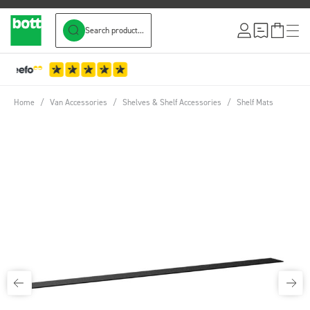
Search product...
Skip to Content
…
3-Year Warranty
Home
/
Van Accessories
/
Shelves & Shelf Accessories
/
Shelf Mats