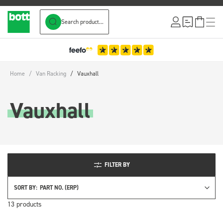
Search product...
Skip to Content
Home
/
Van Racking
/
Vauxhall
Vauxhall
FILTER BY
SORT BY:
13
products