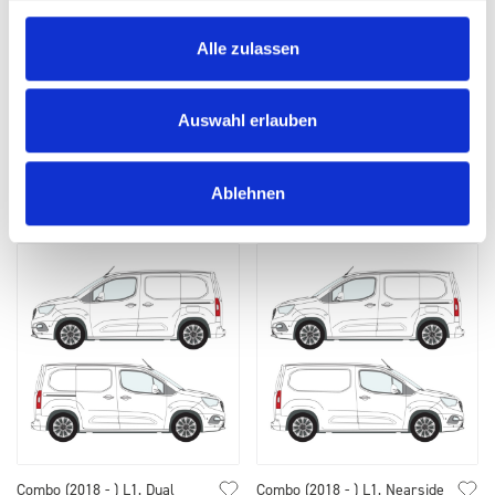
Vivaro (2019 - ) L1, Dual
Vivaro (2019 - ) L2, Dual
Alle zulassen
Sliding Door
Sliding Door
Auswahl erlauben
SKU: y57-vau-2-l1-41-sdd
SKU: y57-vau-2-l2-51-sdd
SELECT
OPTIONS
SELECT
OPTIONS
Ablehnen
Combo (2018 - ) L1, Dual
Combo (2018 - ) L1, Nearside