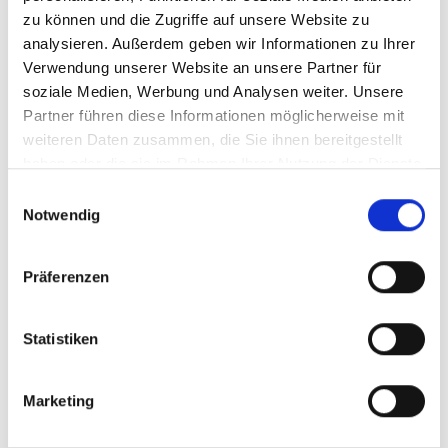
zu können und die Zugriffe auf unsere Website zu
analysieren. Außerdem geben wir Informationen zu Ihrer
Verwendung unserer Website an unsere Partner für
Vivaro (2014 - 2019) L2H1,
Vivaro (2014 - 2019) L2H1,
soziale Medien, Werbung und Analysen weiter. Unsere
Dual Sliding Door
Nearside Sliding Door
Partner führen diese Informationen möglicherweise mit
weiteren Daten zusammen, die Sie ihnen bereitgestellt
SKU: y50-vau-2-l2-51-sdd
SKU: y50-vau-2-l2-51-sdl
haben oder die sie im Rahmen Ihrer Nutzung der Dienste
gesammelt haben.
Einwilligungsauswahl
SELECT
OPTIONS
SELECT
OPTIONS
Notwendig
Präferenzen
Statistiken
Marketing