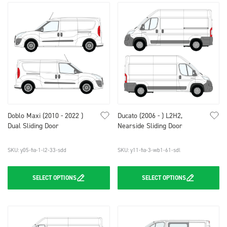
Doblo Maxi (2010 - 2022 )
Ducato (2006 - ) L2H2,
Dual Sliding Door
Nearside Sliding Door
SKU: y05-fia-1-l2-33-sdd
SKU: y11-fia-3-wb1-61-sdl
SELECT
OPTIONS
SELECT
OPTIONS