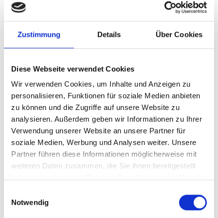
Zustimmung
Details
Über Cookies
Talento (2016 - 2021) L2H1,
Talento (2016 - 2021) L2H1,
Crew Van
Dual Sliding Door
Diese Webseite verwendet Cookies
SKU: y50-fia-2-l2-51-od
SKU: y50-fia-2-l2-51-sdd
Wir verwenden Cookies, um Inhalte und Anzeigen zu
personalisieren, Funktionen für soziale Medien anbieten
SELECT
OPTIONS
SELECT
OPTIONS
zu können und die Zugriffe auf unsere Website zu
analysieren. Außerdem geben wir Informationen zu Ihrer
Verwendung unserer Website an unsere Partner für
soziale Medien, Werbung und Analysen weiter. Unsere
Partner führen diese Informationen möglicherweise mit
weiteren Daten zusammen, die Sie ihnen bereitgestellt
haben oder die sie im Rahmen Ihrer Nutzung der Dienste
gesammelt haben.
Einwilligungsauswahl
Notwendig