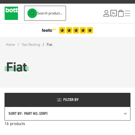
Search product...
Skip to Content
Home
/
Van Racking
/
Fiat
Fiat
FILTER BY
SORT BY:
16
products