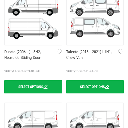
Ducato (2006 - ) L3H2,
Talento (2016 - 2021) L1H1,
Nearside Sliding Door
Crew Van
SKU: y11-fia-3-wb3-81-sdl
SKU: y50-fia-2-l1-41-od
SELECT
OPTIONS
SELECT
OPTIONS