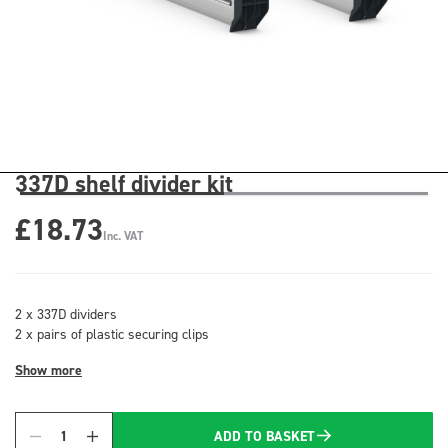
337D shelf divider kit
£18.73
Inc. VAT
2 x 337D dividers
2 x pairs of plastic securing clips
Show more
ADD TO BASKET
Quantity