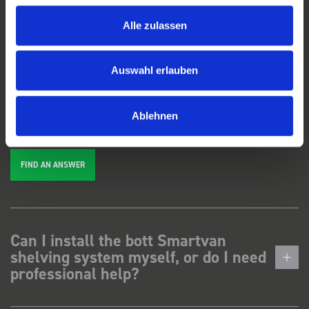
Alle zulassen
FAQs
Auswahl erlauben
We're here to help. Can't find the answer you're looking for? View our
FAQs
page, or
get in touch
.
Ablehnen
FIND AN ANSWER
Can I install the bott Smartvan
shelving system myself, or do I need
professional help?