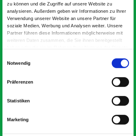
kit
zu können und die Zugriffe auf unsere Website zu
analysieren. Außerdem geben wir Informationen zu Ihrer
Verwendung unserer Website an unsere Partner für
Exceptional
soziale Medien, Werbung und Analysen weiter. Unsere
Partner führen diese Informationen möglicherweise mit
5 OUT OF 5
weiteren Daten zusammen, die Sie ihnen bereitgestellt
haben oder die sie im Rahmen Ihrer Nutzung der Dienste
gesammelt haben.
Einwilligungsauswahl
Notwendig
Präferenzen
Mike Jackson
MJ
10 months ago
Statistiken
Marketing