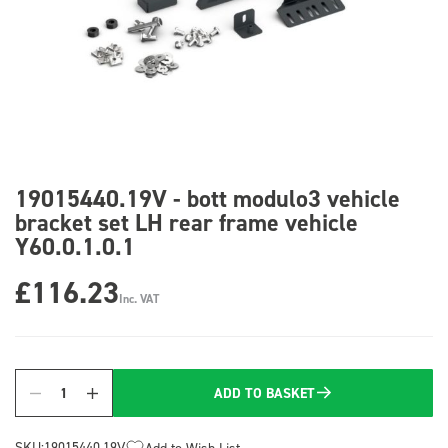
19015440.19V - bott modulo3 vehicle
bracket set LH rear frame vehicle
Y60.0.1.0.1
£116.23
Inc. VAT
ADD TO BASKET
Quantity
SKU:
19015440.19V
Add to Wish List