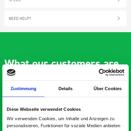
NEED HELP?
What our customers are
saying about bott
Smartvan
Zustimmung
Details
Über Cookies
Exceptional
Diese Webseite verwendet Cookies
5 OUT OF 5
Wir verwenden Cookies, um Inhalte und Anzeigen zu
personalisieren, Funktionen für soziale Medien anbieten