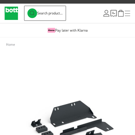
Search product...
Skip to Content
Pay later with Klarna
Home