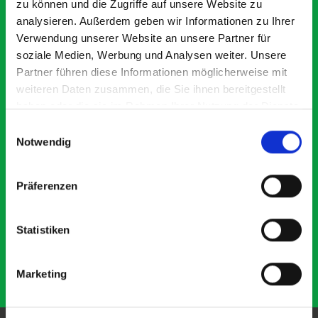
zu können und die Zugriffe auf unsere Website zu
analysieren. Außerdem geben wir Informationen zu Ihrer
Verwendung unserer Website an unsere Partner für
soziale Medien, Werbung und Analysen weiter. Unsere
Good overall experience
Gr
Partner führen diese Informationen möglicherweise mit
I’m pleased with the product and the prompt dispatch and
pr
weiteren Daten zusammen, die Sie ihnen bereitgestellt
delivery. The product is good quality, a little expensive
wo
haben oder die sie im Rahmen Ihrer Nutzung der Dienste
for what it is but it has helped with the van cabin
de
gesammelt haben.
organisation
Ve
Einwilligungsauswahl
Notwendig
Präferenzen
Steven Button
SB
5 months ago
Statistiken
Marketing