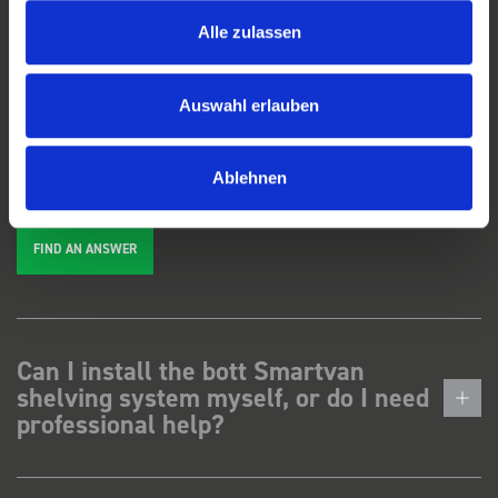
Alle zulassen
FAQs
Auswahl erlauben
We're here to help. Can't find the answer you're looking for? View our
FAQs
page, or
get in touch
.
Ablehnen
FIND AN ANSWER
Can I install the bott Smartvan
shelving system myself, or do I need
professional help?