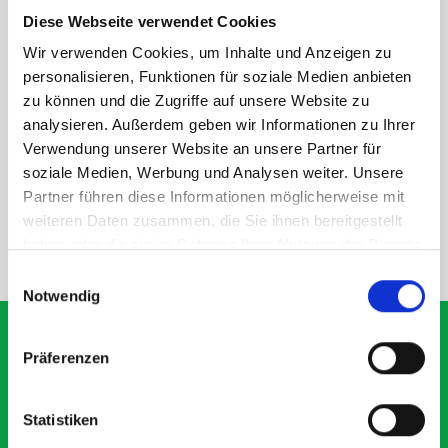
within the metal frames, providing you with the flexibility to
Diese Webseite verwendet Cookies
create a more efficient space as your work and tools evolve
Wir verwenden Cookies, um Inhalte und Anzeigen zu
over time.
personalisieren, Funktionen für soziale Medien anbieten
zu können und die Zugriffe auf unsere Website zu
analysieren. Außerdem geben wir Informationen zu Ihrer
DOES IT FIT?
Verwendung unserer Website an unsere Partner für
soziale Medien, Werbung und Analysen weiter. Unsere
SPECS
Partner führen diese Informationen möglicherweise mit
weiteren Daten zusammen, die Sie ihnen bereitgestellt
haben oder die sie im Rahmen Ihrer Nutzung der Dienste
NEED HELP?
gesammelt haben.
Einwilligungsauswahl
Notwendig
Präferenzen
What our customers are
Statistiken
saying about bott