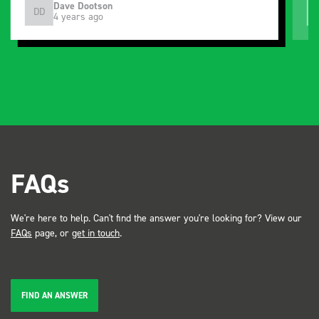
Just Surveys Ltd
JSL
3 months ago
…
FAQs
We're here to help. Can't find the answer you're looking for? View our
FAQs
page, or
get in touch
.
FIND AN ANSWER