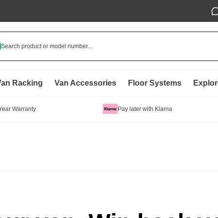
Search product or model number...
Van Racking
Van Accessories
Floor Systems
Explor
Year Warranty
Pay later with Klarna