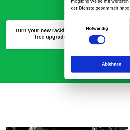
möglicherweise mit weiteren
der Dienste gesammelt habe
Einwilligungsauswahl
Notwendig
Turn your new racking into a
Get yo
free upgrade
feature
Ablehnen