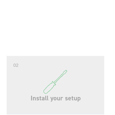
02
Install your setup