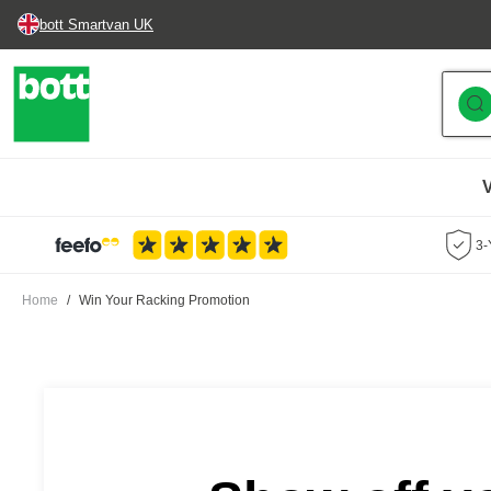
bott Smartvan UK
Skip to Content
3-
Home
/
Win Your Racking Promotion