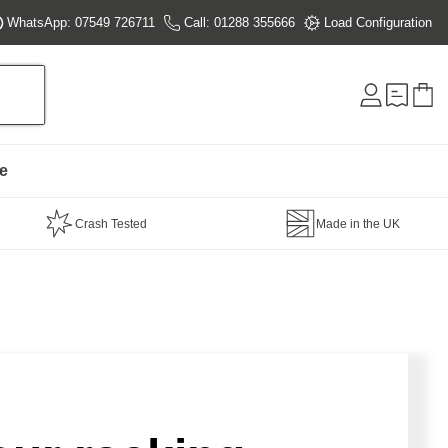
WhatsApp: 07549 726711
Call: 01288 355666
Load Configuration
e
Crash Tested
Made in the UK