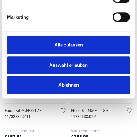
SKU: 11732184.01M
SKU: 11732328.01M
£408.73
£403.78
Marketing
ADD
ADD
Quantity
Quantity
Alle zulassen
Auswahl erlauben
Ablehnen
Floor Kit M3-F2212 -
Floor Kit M3-F1112 -
11732332.01M
11732333.01M
SKU: 11732332.01M
SKU: 11732333.01M
£452.51
£255.98