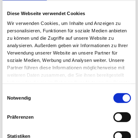
Diese Webseite verwendet Cookies
SKU: 11732182.01M
SKU: 11732183.01M
£306.92
£379.00
Wir verwenden Cookies, um Inhalte und Anzeigen zu
personalisieren, Funktionen für soziale Medien anbieten
ADD
ADD
Quantity
Quantity
zu können und die Zugriffe auf unsere Website zu
analysieren. Außerdem geben wir Informationen zu Ihrer
Verwendung unserer Website an unsere Partner für
soziale Medien, Werbung und Analysen weiter. Unsere
Partner führen diese Informationen möglicherweise mit
weiteren Daten zusammen, die Sie ihnen bereitgestellt
haben oder die sie im Rahmen Ihrer Nutzung der Dienste
gesammelt haben.
Einwilligungsauswahl
Notwendig
Präferenzen
Floor Kit M3-F2212 -
Floor Kit M3-F2112 -
11732184.01M
11732328.01M
Statistiken