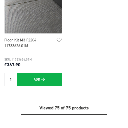
Floor Kit M3-F2204 -
11733626.01M
SKU: 11733626.01M
£367.90
ADD
Quantity
Viewed
75
of 75 products