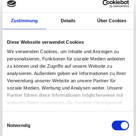
Zustimmung
Details
Über Cookies
866W x 135D shelf mat
866W x 185D shelf mat
Diese Webseite verwendet Cookies
SKU: 19011030.19V
SKU: 19011031.19V
£6.53
£7.58
Wir verwenden Cookies, um Inhalte und Anzeigen zu
personalisieren, Funktionen für soziale Medien anbieten
ADD
ADD
Quantity
Quantity
zu können und die Zugriffe auf unsere Website zu
analysieren. Außerdem geben wir Informationen zu Ihrer
Verwendung unserer Website an unsere Partner für
soziale Medien, Werbung und Analysen weiter. Unsere
Partner führen diese Informationen möglicherweise mit
weiteren Daten zusammen, die Sie ihnen bereitgestellt
haben oder die sie im Rahmen Ihrer Nutzung der Dienste
gesammelt haben.
Einwilligungsauswahl
Notwendig