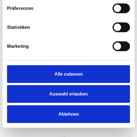
Präferenzen
866W x 260D shelf mat
866W x 337D Shelf Mat
Statistiken
SKU: 19011032.19V
SKU: 19011033.19V
£9.66
£12.18
Marketing
ADD
ADD
Quantity
Quantity
Alle zulassen
Auswahl erlauben
Ablehnen